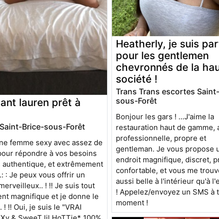
Heatherly, je suis par
pour les gentlemen
chevronnés de la ha
société !
Trans Trans escortes Saint-
sous-Forêt
nt lauren prêt à
Bonjour les gars ! ...J'aime la
Saint-Brice-sous-Forêt
restauration haut de gamme, a
professionnelle, propre et
une femme sexy avec assez de
gentleman. Je vous propose 
pour répondre à vos besoins
endroit magnifique, discret, p
is authentique, et extrêmement
confortable, et vous me trou
 : Je peux vous offrir un
aussi belle à l'intérieur qu'à l
rveilleux.. ! !! Je suis tout
! Appelez/envoyez un SMS à 
nt magnifique et je donne le
moment !
. ! !! Oui, je suis le "VRAI
Xy & SweeT lil HoTTie* 100%