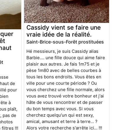
Cassidy vient se faire une
rquer
vraie idée de la réalité.
êt
Saint-Brice-sous-Forêt prostituées
haut
Hé messieurs, je suis Cassidy alias
Barbie.... une fille douce qui aime faire
êt
plaisir aux autres. Je fais 1m75 et je
pèse 1m80 avec de belles courbes à
tous les bons endroits. Vous êtes en
rosse
ville pour une courte période ? Ou
haut de
vous cherchez une fille normale, alors
illé pour
vous avez trouvé votre bonheur et j'ai
bien
hâte de vous rencontrer et de passer
rête à
du bon temps avec vous. Si vous
us plaît,
cherchez quelqu'un qui est sexy,
, pas de
amical, amusant et terre à terre... ?
 photos
Alors votre recherche s'arrête ici... !!!
iltres !!!