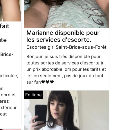
fait
Marianne disponible pour
les services d'escorte.
ute
Escortes girl Saint-Brice-sous-Forêt
Brice-
Bonjour, je suis très disponible pour
toutes sortes de services d'escorte à
un prix abordable. dm pour les tarifs et
le lieu seulement, pas de jeux du tout
rticulée,
sur fun❤️❤️❤️
un
ropre et
verez
'extérieur
tout