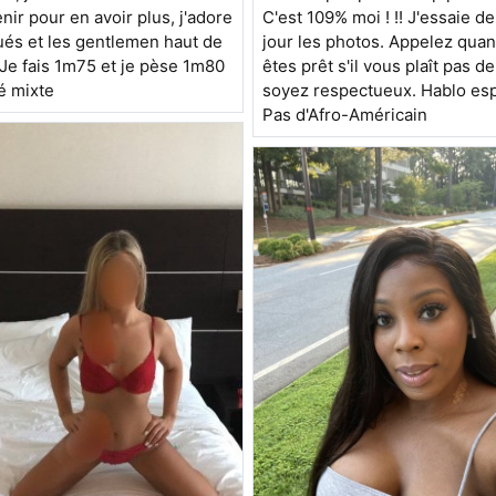
C'est 109% moi ! !! J'essaie d
enir pour en avoir plus, j'adore
jour les photos. Appelez qua
ués et les gentlemen haut de
êtes prêt s'il vous plaît pas d
Je fais 1m75 et je pèse 1m80
soyez respectueux. Hablo es
é mixte
Pas d'Afro-Américain