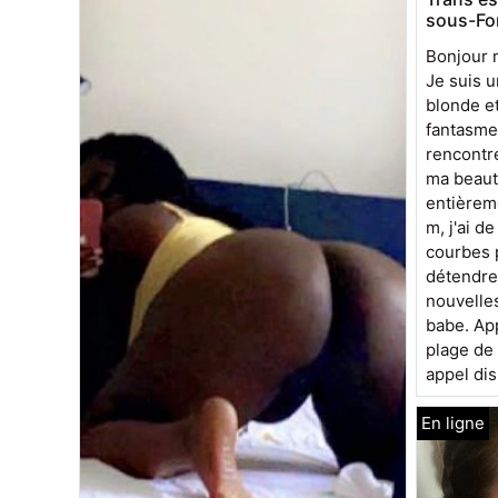
sous-Fo
Bonjour m
Je suis u
blonde et
fantasmes
rencontr
ma beaut
entièreme
m, j'ai d
courbes p
détendre
nouvelle
babe. App
plage de
appel dis