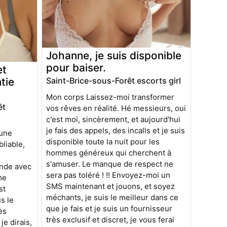
Johanne, je suis disponible
pour baiser.
et
Saint-Brice-sous-Forêt escorts girl
tie
Mon corps Laissez-moi transformer
êt
vos rêves en réalité. Hé messieurs, oui
c'est moi, sincèrement, et aujourd'hui
je fais des appels, des incalls et je suis
'une
disponible toute la nuit pour les
liable,
hommes généreux qui cherchent à
.
s'amuser. Le manque de respect ne
onde avec
sera pas toléré ! !! Envoyez-moi un
me
SMS maintenant et jouons, et soyez
st
méchants, je suis le meilleur dans ce
s le
que je fais et je suis un fournisseur
ès
très exclusif et discret, je vous ferai
je dirais,