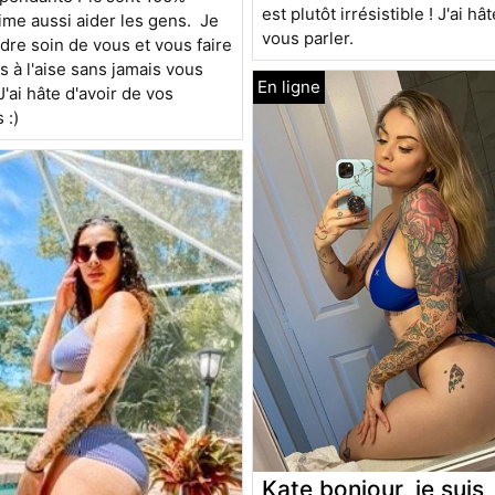
est plutôt irrésistible ! J'ai hâ
aime aussi aider les gens. Je
vous parler.
dre soin de vous et vous faire
ès à l'aise sans jamais vous
J'ai hâte d'avoir de vos
 :)
Kate bonjour, je suis