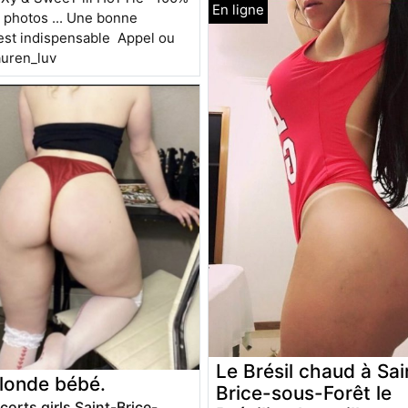
 photos ... Une bonne
est indispensable Appel ou
el _lauren_luv
Le Brésil chaud à Sai
blonde bébé.
Brice-sous-Forêt le
corts girls Saint-Brice-