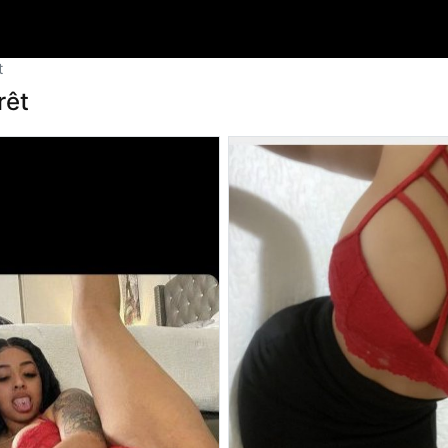
t
rêt