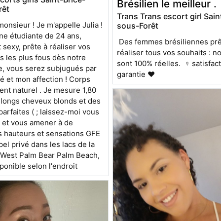
Brésilien le meilleur .
rêt
Trans Trans escort girl Sain
onsieur ! Je m'appelle Julia !
sous-Forêt
ne étudiante de 24 ans,
Des femmes brésiliennes prê
 sexy, prête à réaliser vos
réaliser tous vos souhaits : n
 les plus fous dès notre
sont 100% réelles. ♀️ satisfac
e, vous serez subjugués par
garantie ❤️
é et mon affection ! Corps
nt naturel . Je mesure 1,80
e longs cheveux blonds et des
arfaites ( ; laissez-moi vous
 et vous amener à de
s hauteurs et sensations GFE
el privé dans les lacs de la
 West Palm Bear Palm Beach,
ponible selon l'endroit