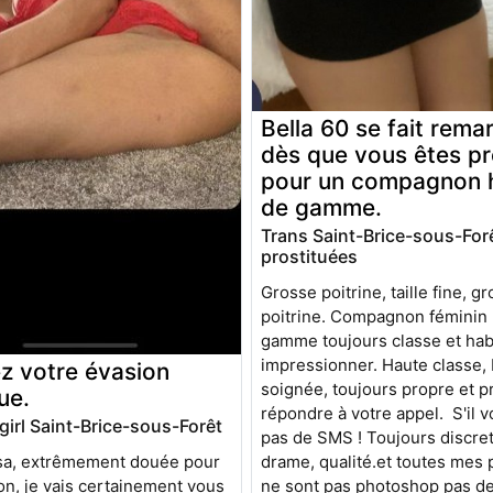
Bella 60 se fait rema
dès que vous êtes pr
pour un compagnon 
de gamme.
Trans Saint-Brice-sous-For
prostituées
Grosse poitrine, taille fine, g
poitrine. Compagnon féminin 
gamme toujours classe et hab
impressionner. Haute classe, 
z votre évasion
soignée, toujours propre et p
ue.
répondre à votre appel. S'il vo
girl Saint-Brice-sous-Forêt
pas de SMS ! Toujours discret
drame, qualité.et toutes mes
ssa, extrêmement douée pour
ne sont pas photoshop pas de f
ion, je vais certainement vous