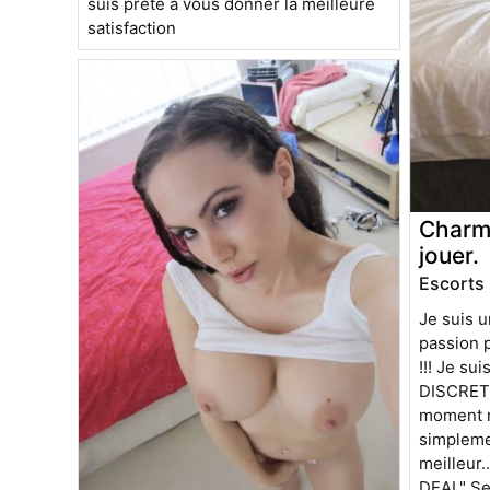
suis prête à vous donner la meilleure
satisfaction
Charma
jouer.
Escorts 
Je suis 
passion 
!!! Je su
DISCRET.:
moment me
simpleme
meilleur..
DEAL" Se