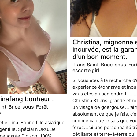
Christina, mignonne 
incurvée, est la garan
d'un bon moment.
Trans Saint-Brice-sous-For
escorte girl
Si vous êtes à la recherche d
expérience étonnante et inoub
vous êtes au bon endroit : .....
inafang bonheur .
Christina 31 ans, grande et r
int-Brice-sous-Forêt
un visage de goergouse. J'ai
s
absolument ce que je fais, c'e
comme ça que je sais que vou
lle Tina. Bonne fille asiatique
ferez. J'ai une personnalité tr
gentille. Spécial NURU. Je
pétillante et terre-à-terre qui, 
épendante Pic sont 100%