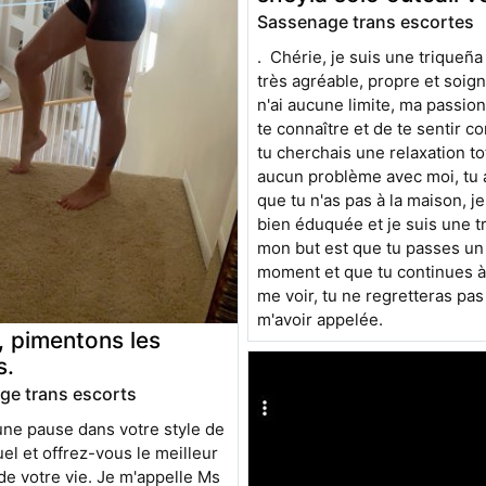
Sassenage trans escortes
. Chérie, je suis une triqueñ
très agréable, propre et soign
n'ai aucune limite, ma passion
te connaître et de te sentir c
tu cherchais une relaxation to
aucun problème avec moi, tu 
que tu n'as pas à la maison, je
bien éduquée et je suis une tr
mon but est que tu passes un
moment et que tu continues à
me voir, tu ne regretteras pas
m'avoir appelée.
, pimentons les
s.
ge trans escorts
une pause dans votre style de
uel et offrez-vous le meilleur
e votre vie. Je m'appelle Ms