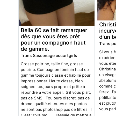
Christ
Bella 60 se fait remarquer
incurv
dès que vous êtes prêt
d'un 
pour un compagnon haut
Trans p
de gamme.
Si vous ê
Trans Sassenage escortgirls
expérienc
vous êtes 
Grosse poitrine, taille fine, grosse
Christina
poitrine. Compagnon féminin haut de
un visag
gamme toujours classe et habillé pour
absolumen
impressionner. Haute classe, bien
comme ça
soignée, toujours propre et prête à
ferez. J'
répondre à votre appel. S'il vous plaît,
pétillante
pas de SMS ! Toujours discret, pas de
est plutôt
drame, qualité.et toutes mes photos
vous parl
ne sont pas photoshop pas de filtres !!!
C'est 109% moi ! !! J'essaie de mettre à