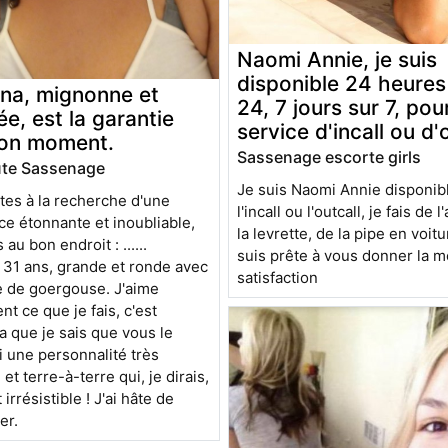
Naomi Annie, je suis
disponible 24 heures
ina, mignonne et
24, 7 jours sur 7, pou
ée, est la garantie
service d'incall ou d'o
bon moment.
Sassenage escorte girls
ute Sassenage
Je suis Naomi Annie disponib
tes à la recherche d'une
l'incall ou l'outcall, je fais de l
e étonnante et inoubliable,
la levrette, de la pipe en voitu
au bon endroit : ......
suis prête à vous donner la m
 31 ans, grande et ronde avec
satisfaction
e de goergouse. J'aime
t ce que je fais, c'est
 que je sais que vous le
ai une personnalité très
 et terre-à-terre qui, je dirais,
 irrésistible ! J'ai hâte de
er.