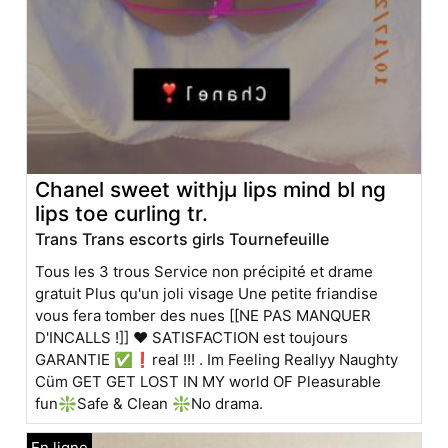
Chanel sweet withjμ lips mind bl ng
lips toe curling tr.
Trans Trans escorts girls Tournefeuille
Tous les 3 trous Service non précipité et drame
gratuit Plus qu'un joli visage Une petite friandise
vous fera tomber des nues [[NE PAS MANQUER
D'INCALLS !]] ❤ SATISFACTION est toujours
GARANTIE ✅❗real !!! . Im Feeling Reallyy Naughty
Cüm GET GET LOST IN MY world OF Pleasurable
fun❇Safe & Clean ❇No drama.